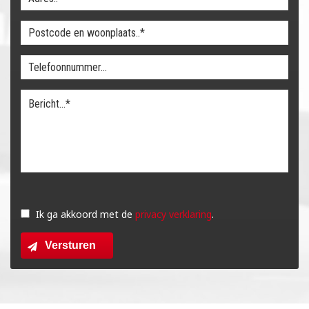
Gelieve
dit
Ik ga akkoord met de
privacy verklaring
.
veld
Versturen
leeg
te
laten.