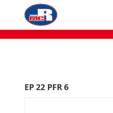
Home
Over MCR
Verkoop
Service
Machine aanbod
EP 22 PFR 6
Nieuws
Contact