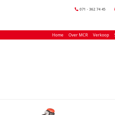
071 - 362 74 45
Home
Over MCR
Verkoop