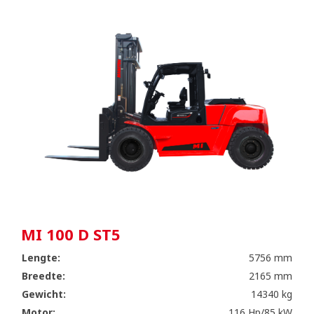
MI 100 D ST5
Lengte:
5756 mm
Breedte:
2165 mm
Gewicht:
14340 kg
Motor:
116 Hp/85 kW