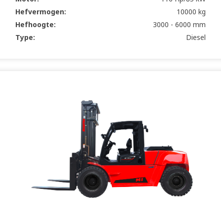
Hefvermogen:
10000 kg
Hefhoogte:
3000 - 6000 mm
Type:
Diesel