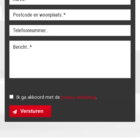
Gelieve
dit
Ik ga akkoord met de
privacy verklaring
.
veld
Versturen
leeg
te
laten.