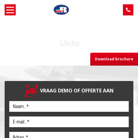
Home
Links
Over MCR
Download brochure
Verkoop
Service
VRAAG DEMO OF OFFERTE AAN
Machine aanbod
Nieuws
Contact