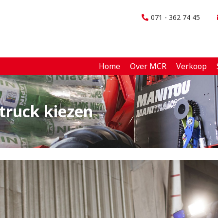
071 - 362 74 45
Home
Over MCR
Verkoop
ruck kiezen