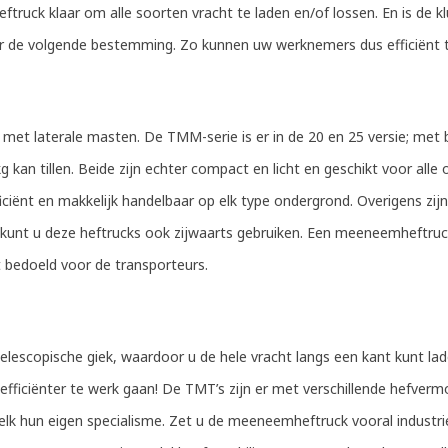
truck klaar om alle soorten vracht te laden en/of lossen. En is de 
 de volgende bestemming. Zo kunnen uw werknemers dus efficiënt t
et laterale masten. De TMM-serie is er in de 20 en 25 versie; met 
an tillen. Beide zijn echter compact en licht en geschikt voor alle
iënt en makkelijk handelbaar op elk type ondergrond. Overigens zi
 kunt u deze heftrucks ook zijwaarts gebruiken. Een meeneemheftruc
 bedoeld voor de transporteurs.
escopische giek, waardoor u de hele vracht langs een kant kunt lad
l efficiënter te werk gaan! De TMT’s zijn er met verschillende hefve
et elk hun eigen specialisme. Zet u de meeneemheftruck vooral industri