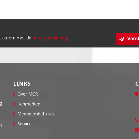
 akkoord met de
privacy verklaring
.
Vers
LINKS
Over MCR
og
Kenmerken
Meeneemheftruck
Service
en