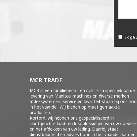
Gelieve
dit
Ik ga
veld
leeg
te
laten.
MCR TRADE
MCR is een familiebedrijf en richt zich specifiek op de
levering van Manitou machines en diverse merken
afdeksystemen
. Service en kwaliteit staan bij ons ho
in het vaandel. Wij bieden op maat gemaakte
producten.
Kortom, wij hebben ons gespecialiseerd in
klantgerichte laad- en losoplossingen van uw goeder
en het afdekken van uw lading. Daarbij staat
dienstbaarheid en advies hoog in het vaandel, samen