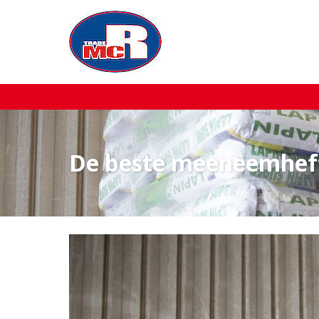
Home
Over MCR
Verkoop
De beste meeneemheft
Service
Machine aanbod
Nieuws
Contact