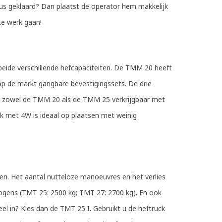
klus geklaard? Dan plaatst de operator hem makkelijk
e werk gaan!
beide verschillende hefcapaciteiten. De TMM 20 heeft
 op de markt gangbare bevestigingssets. De drie
jn zowel de TMM 20 als de TMM 25 verkrijgbaar met
k met 4W is ideaal op plaatsen met weinig
en. Het aantal nutteloze manoeuvres en het verlies
rmogens (TMT 25: 2500 kg; TMT 27: 2700 kg). En ook
eel in? Kies dan de TMT 25 I. Gebruikt u de heftruck