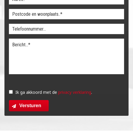
Gelieve
dit
Ik ga akkoord met de
privacy verklaring
.
veld
Versturen
leeg
te
laten.