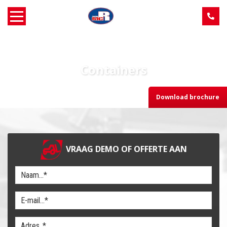
Home
Containers
Over MCR
Download brochure
Verkoop
Service
VRAAG DEMO OF OFFERTE AAN
Machine aanbod
Nieuws
Contact