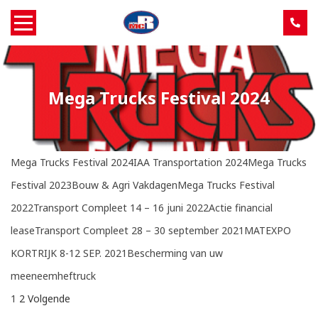
Home
Mega Trucks Festival 2024
Over MCR
Verkoop
Mega Trucks Festival 2024IAA Transportation 2024Mega Trucks
Service
Festival 2023Bouw & Agri VakdagenMega Trucks Festival
2022Transport Compleet 14 – 16 juni 2022Actie financial
Machine aanbod
leaseTransport Compleet 28 – 30 september 2021MATEXPO
KORTRIJK 8-12 SEP. 2021Bescherming van uw
Nieuws
meeneemheftruck
Contact
1
2
Volgende