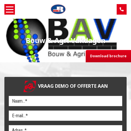
Home
Bouw & Agri Vakdagen
Over MCR
Download brochure
Verkoop
Service
VRAAG DEMO OF OFFERTE AAN
Machine aanbod
Nieuws
Contact