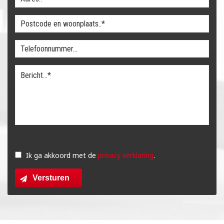
Gelieve
dit
Ik ga akkoord met de
privacy verklaring
.
veld
Versturen
leeg
te
laten.