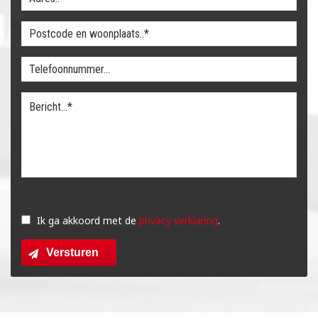
Gelieve
dit
Ik ga akkoord met de
privacy verklaring
.
veld
Versturen
leeg
te
laten.