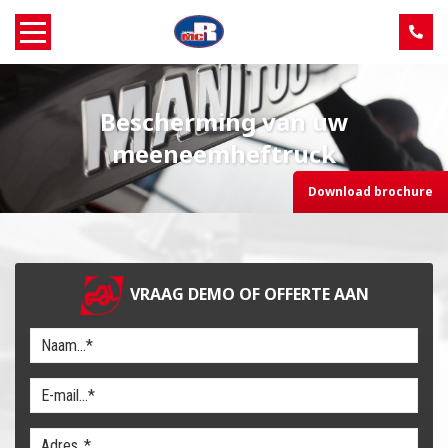
Home
Bescherming van uw
Over MCR
meeneemheftruck
Download brochure
Verkoop
Service
VRAAG DEMO OF OFFERTE AAN
Machine aanbod
Nieuws
Contact