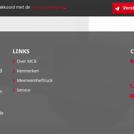
 akkoord met de
privacy verklaring
.
Vers
LINKS
Over MCR
og
Kenmerken
Meeneemheftruck
Service
en
de