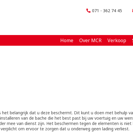
071 - 362 74 45
Home
Over MCR
Verkoop
 het belangrijk dat u deze beschermt. Dit kunt u doen met behulp v
 installeren van de bache die het best past bij uw voertuig en uw we
ander mee van dienst zijn. Het beschermen tegen de elementen is nie
k verplicht om ervoor te zorgen dat u onderweg geen lading verliest.