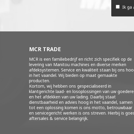
dit
Ik ga
veld
leeg
te
laten.
MCR TRADE
MCR is een familiebedrijf en richt zich specifiek op de
levering van Manitou machines en diverse merken
afdeksystemen
. Service en kwaliteit staan bij ons ho
in het vaandel. Wij bieden op maat gemaakte
producten.
Kortom, wij hebben ons gespecialiseerd in
klantgerichte laad- en losoplossingen van uw goeder
en het afdekken van uw lading. Daarbij staat
dienstbaarheid en advies hoog in het vaandel, samen
tot een oplossing komen is ons motto, betrouwbaar
en servicegericht werken is ons streven. Hierbij is goe
aftersales & service belangrijk.