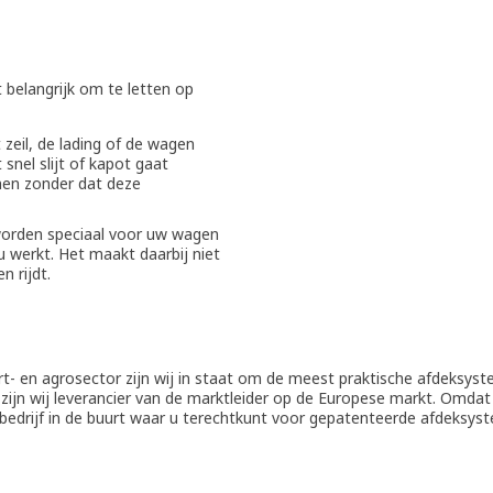
 belangrijk om te letten op
zeil, de lading of de wagen
snel slijt of kapot gaat
annen zonder dat deze
worden speciaal voor uw wagen
u werkt. Het maakt daarbij niet
n rijdt.
rt- en agrosector zijn wij in staat om de meest praktische afdeksys
 zijn wij leverancier van de marktleider op de Europese markt. Omda
en bedrijf in de buurt waar u terechtkunt voor gepatenteerde afdeksys