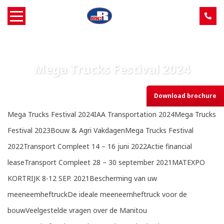
Home
Mega Trucks Festival 2024
Over MCR
Download brochure
Verkoop
Mega Trucks Festival 2024IAA Transportation 2024Mega Trucks
Service
Festival 2023Bouw & Agri VakdagenMega Trucks Festival
2022Transport Compleet 14 – 16 juni 2022Actie financial
Machine aanbod
leaseTransport Compleet 28 – 30 september 2021MATEXPO
KORTRIJK 8-12 SEP. 2021Bescherming van uw
Nieuws
meeneemheftruckDe ideale meeneemheftruck voor de
Contact
bouwVeelgestelde vragen over de Manitou