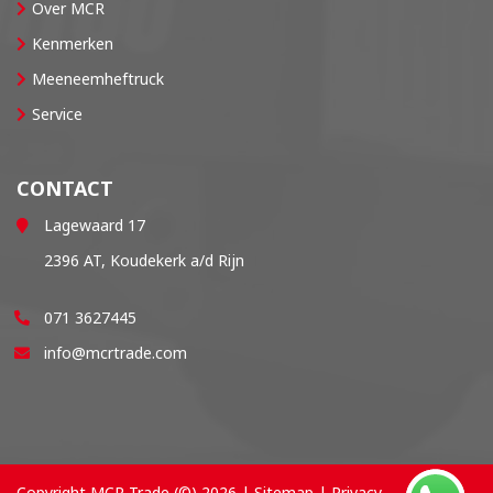
Over MCR
Kenmerken
Meeneemheftruck
Service
CONTACT
Lagewaard 17
2396 AT, Koudekerk a/d Rijn
071 3627445
info@mcrtrade.com
Copyright MCR Trade (©) 2026 |
Sitemap
|
Privacy