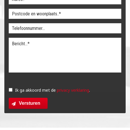
Gelieve
dit
Ik ga akkoord met de
privacy verklaring
.
veld
Versturen
leeg
te
laten.