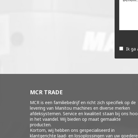
Gelieve
dit
Ik ga
veld
leeg
te
laten.
MCR TRADE
MCR is een familiebedrijf en richt zich specifiek op de
levering van Manitou machines en diverse merken
afdeksystemen
. Service en kwaliteit staan bij ons ho
in het vaandel. Wij bieden op maat gemaakte
producten.
Kortom, wij hebben ons gespecialiseerd in
klantgerichte laad- en losoplossingen van uw goeder