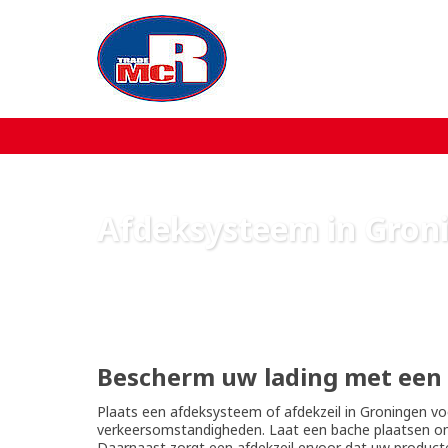
Home
Over MCR
Verkoop
Afdeksysteem in Gron
Service
Machine aanbod
Nieuws
Bescherm uw lading met een
Plaats een afdeksysteem of afdekzeil in Groningen v
Contact
verkeersomstandigheden. Laat een bache plaatsen om he
Daarnaast zorgt een afdekzeil ervoor dat uw product