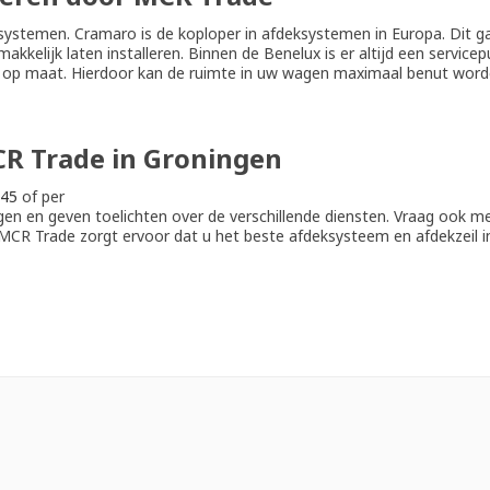
stemen. Cramaro is de koploper in afdeksystemen in Europa. Dit gar
kkelijk laten installeren. Binnen de Benelux is er altijd een service
 op maat. Hierdoor kan de ruimte in uw wagen maximaal benut worde
CR Trade in Groningen
45
of per
gen en geven toelichten over de verschillende diensten. Vraag ook m
 MCR Trade zorgt ervoor dat u het beste afdeksysteem en afdekzeil i