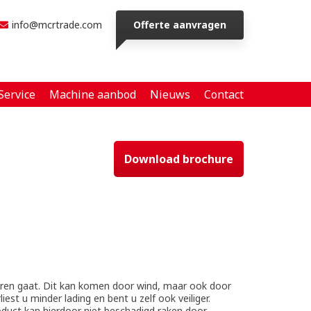
info@mcrtrade.com
Offerte aanvragen
Service
Machine aanbod
Nieuws
Contact
Download brochure
loren gaat. Dit kan komen door wind, maar ook door
st u minder lading en bent u zelf ook veiliger.
duct kan hierdoor niet beschadigd raken door