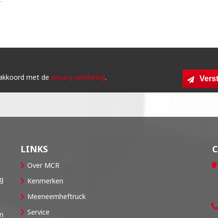
 akkoord met de
privacy verklaring
.
Vers
LINKS
Over MCR
og
Kenmerken
Meeneemheftruck
Service
en