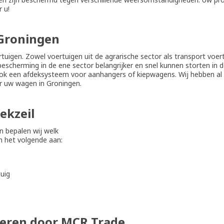
 u!
Groningen
tuigen. Zowel voertuigen uit de agrarische sector als transport voer
 bescherming in de ene sector belangrijker en snel kunnen storten in
ook een afdeksysteem voor aanhangers of kiepwagens. Wij hebben al 
or uw wagen in Groningen.
ekzeil
n bepalen wij welk
n het volgende aan:
uig
leren door MCR Trade