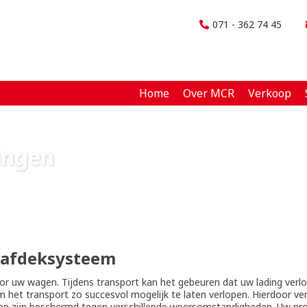
071 - 362 74 45
Home
Over MCR
Verkoop
ingen
 afdeksysteem
oor uw wagen. Tijdens transport kan het gebeuren dat uw lading ver
t transport zo succesvol mogelijk te laten verlopen. Hierdoor verlie
en zijn beschermd tegen verschillende weersomstandigheden. Uw pro