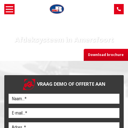
Home
Afdeksysteem in Amersfoort
Over MCR
Download brochure
Verkoop
Service
VRAAG DEMO OF OFFERTE AAN
Machine aanbod
Nieuws
Contact