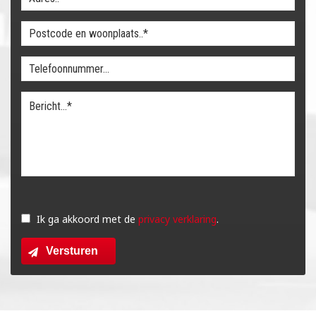
Gelieve
dit
Ik ga akkoord met de
privacy verklaring
.
veld
Versturen
leeg
te
laten.